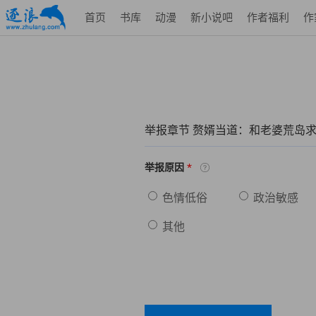
首页
书库
动漫
新小说吧
作者福利
作
举报章节 赘婿当道：和老婆荒岛
*
举报原因
色情低俗
政治敏感
其他