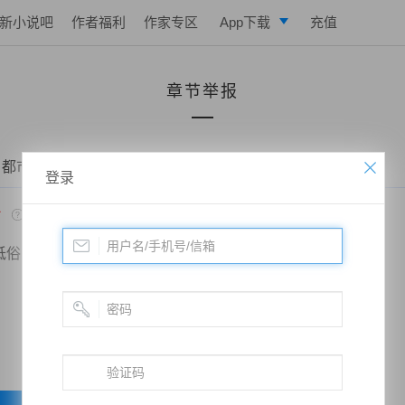
新小说吧
作者福利
作家专区
App下载
充值
逐浪小说
章节举报
写作助手
 都市王牌战神——第一百六十八章：预先的感知
登录
*
低俗
政治敏感
暴力低俗
欺诈广告