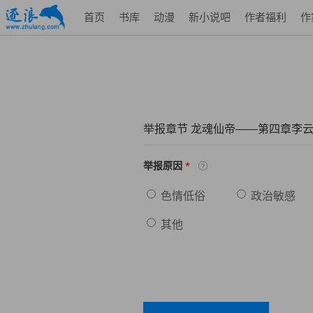
首页
书库
动漫
新小说吧
作者福利
作
举报章节 龙魂仙帝——第四章李
*
举报原因
色情低俗
政治敏感
其他