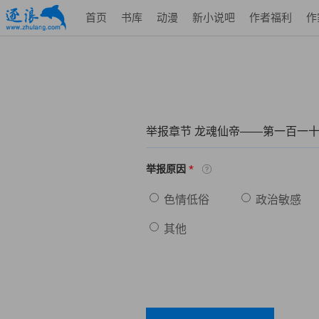
首页
书库
动漫
新小说吧
作者福利
作
举报章节 龙魂仙帝——第一百一
*
举报原因
色情低俗
政治敏感
其他