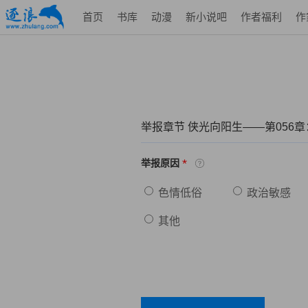
首页
书库
动漫
新小说吧
作者福利
作
举报章节 侠光向阳生——第056
*
举报原因
色情低俗
政治敏感
其他