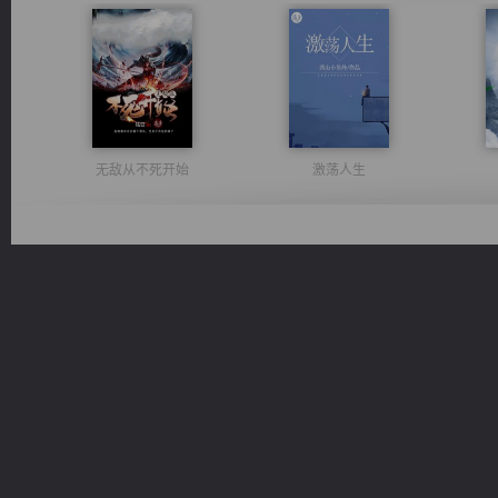
无敌从不死开始
激荡人生
心铸天途
风前欲劝春光住