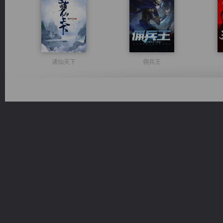
诸仙天下
佣兵王
激荡人生
军魂永铸