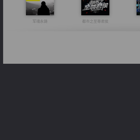
军魂永铸
都市之至尊君侯
心铸天途
佣兵王
绝世狂尊
豪门战神：我既王（又名战神归来不败神婿修罗战神）