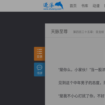
首页
书库
动漫
天脉至尊
第四百三十五章：亚龙蛟
目录
“是你么，小家伙！”当一股浓
书评
见到这个中年男子的态度，萧
“是我不小心打扰了你，不好意