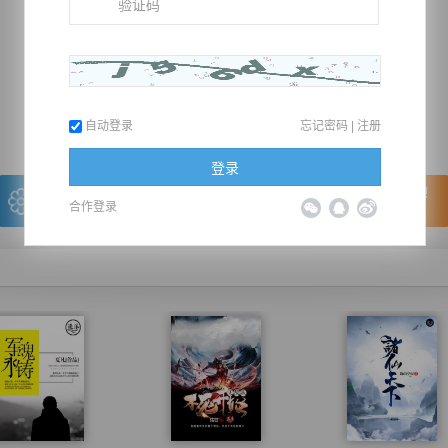
推荐在手机上阅读本书
上一章
回目录
下一章
（← 快捷键
快捷键→）
自动登录
忘记密码
|
注册
登录
写的很棒，送朵鲜花！
看的很爽，我要点赞！
合作登录
我有
0
朵送出一朵
赞20逐浪币再看下一章