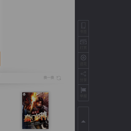
书签
打赏
送花
换一换
分享
背
字
宽
滚
举报