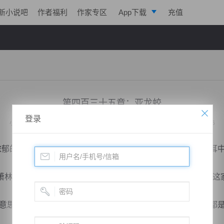
新小说吧
作者福利
作家专区
App下载
充值
逐浪小说
写作助手
第四百三十五章：亚龙蛟
登录
小说：
天脉至尊
作者：
心跳的瞬间
更新时间：2014-10-19 16:54 字数：3006
郁的戾气朝萧林扑面而来时，一个高傲的声音也传到了他的耳
林的眉头微微一皱，因为从对方身上这股浓郁的戾气来看，这
思！”虽然对方的态度让萧林有些不舒服，但是不管怎么说都是他