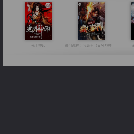
光明神印
豪门战神：我既王（又名战神归来不败神婿修罗战神）
绝世狂尊
太古神煌