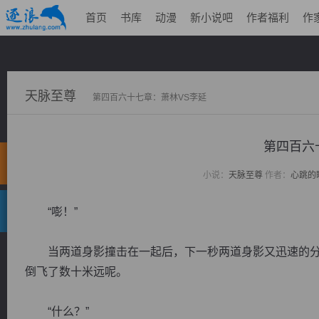
首页
书库
动漫
新小说吧
作者福利
作
天脉至尊
第四百六十七章：萧林VS李延
第四百六
小说：
天脉至尊
作者：
心跳的
“嘭！”
当两道身影撞击在一起后，下一秒两道身影又迅速的分
倒飞了数十米远呢。
“什么？”