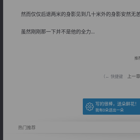
然而仅仅后退两米的身影见到几十米外的身影安然无恙
虽然刚刚那一下并不是他的全力...
逐浪小说
推
上一
（← 快捷键
写的很棒，送朵鲜花！
我有
0
朵送出一朵
热门推荐