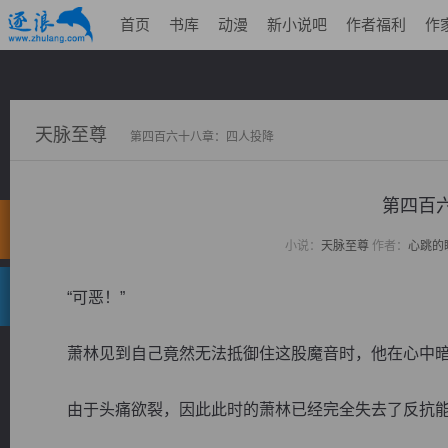
首页
书库
动漫
新小说吧
作者福利
作
天脉至尊
第四百六十八章：四人投降
第四百
小说：
天脉至尊
作者：
心跳的
“可恶！”
萧林见到自己竟然无法抵御住这股魔音时，他在心中暗
由于头痛欲裂，因此此时的萧林已经完全失去了反抗能