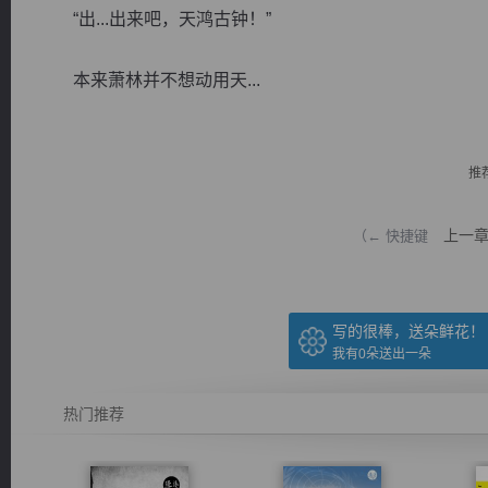
“出...出来吧，天鸿古钟！”
本来萧林并不想动用天...
逐浪小说
推
上一
（← 快捷键
写的很棒，送朵鲜花！
我有
0
朵送出一朵
热门推荐