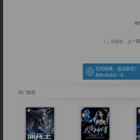
推
上一
（← 快捷键
逐浪小说
写的很棒，送朵鲜花！
我有
0
朵送出一朵
热门推荐