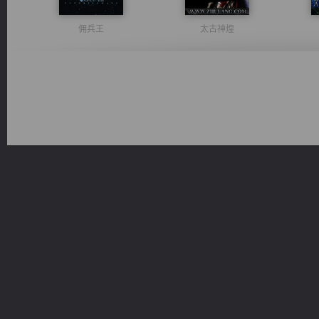
佣兵王
太古神煌
桃运无双：我的极品老婆
光明神印
豪门战神：我既王（又名战神归来不败神婿修罗战神）
心铸天途