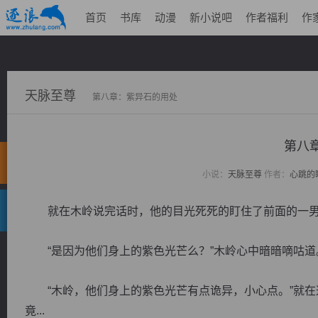
首页
书库
动漫
新小说吧
作者福利
作
天脉至尊
第八章：紫异石的用处
第八
小说：
天脉至尊
作者：
心跳的
就在木岭说完话时，他的目光死死的盯住了前面的一男
“是因为他们身上的紫色光芒么？”木岭心中暗暗嘀咕道
“木岭，他们身上的紫色光芒有点诡异，小心点。”就在
竟...