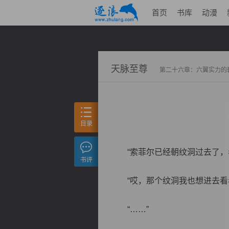
首页
书库
动漫
天脉至尊
第二十六章：六翼实力的
目录
“索菲尔已经朝纹洞过去了，看
书评
“哎，那个纹洞我也想进去看看
“……”