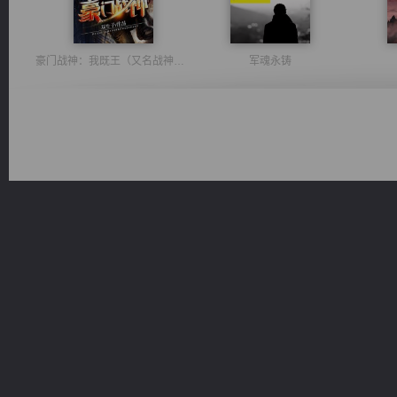
豪门战神：我既王（又名战神归来不败神婿修罗战神）
军魂永铸
桃运无双：我的极品老婆
太古神煌
都市之至尊君侯
佣兵王