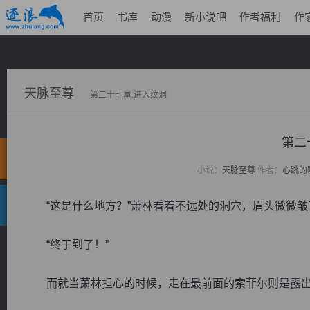
首页
书库
动漫
新小说吧
作者福利
作
天脉至尊
第二十七章:进入纹洞
第二
小说：
天脉至尊
作者：
心跳的
“这是什么地方？”萧林看着不远处的洞穴，眉头微微皱
“终于到了！”
而就当萧林担心的时候，走在最前面的索菲尔则是露出