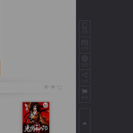
书签
打赏
送花
分享
背
字
宽
滚
换一换
举报