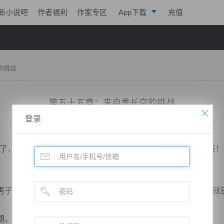
新小说吧
作者福利
作家专区
App下载
充值
逐浪小说
写作助手
的挑战
第五十五章：来自季长空的挑战
登录
小说：
天脉至尊
作者：
心跳的瞬间
更新时间：2015-02-12 16:01 字数：3269
，接下来第二轮擂台赛正式开始，请徐力洪和蒋纬上台比赛！
子迅速的冲到了擂台上，而下一秒还不等裁判说开始，两人就
所以一...