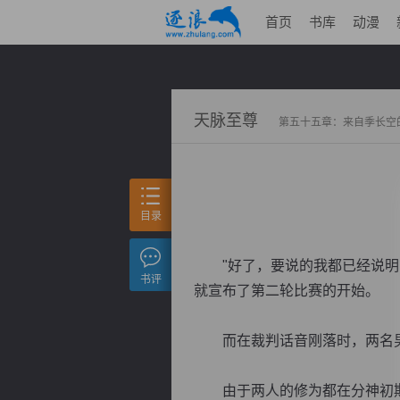
首页
书库
动漫
天脉至尊
第五十五章：来自季长空
目录
"好了，要说的我都已经说明了
书评
就宣布了第二轮比赛的开始。
而在裁判话音刚落时，两名男
由于两人的修为都在分神初期，