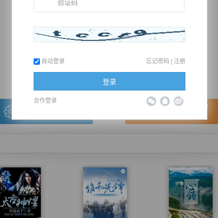
推荐在手机上阅读本书
自动登录
忘记密码
|
注册
上一章
回目录
下一章
（← 快捷键
快捷键→）
登录
合作登录
写的很棒，送朵鲜花！
看的很爽，我要点赞！
我有
0
朵送出一朵
赞20逐浪币再看下一章