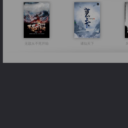
无敌从不死开始
诸仙天下
绝世狂尊
太古神煌