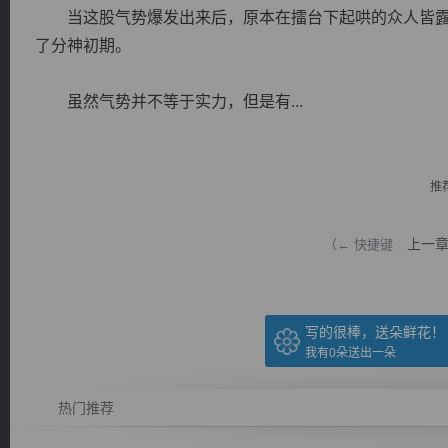
当这股气势爆发出来后，原本在擂台下起哄的众人皆露
了分神初期。
虽然气势并不等于实力，但是有...
逐浪小说
推
上一
（← 快捷键
写的很棒，送朵鲜花！
我有
0
朵送出一朵
热门推荐