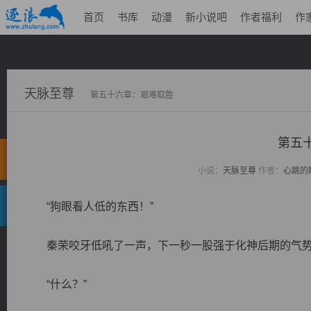
首页
书库
动漫
新小说吧
作者福利
作
天脉至尊
第五十六章：艰难取胜
第五
小说：
天脉至尊
作者：
心跳的
“狗眼看人低的东西！”
秦荣咬牙低吼了一声，下一秒一股强于化神后期的气势
“什么？”