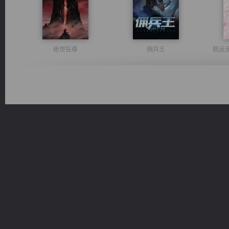
绝世狂尊
佣兵王
桃运
诸仙天下
激荡人生