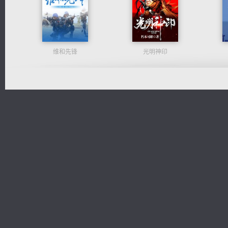
维和先锋
光明神印
绝世狂尊
佣兵王