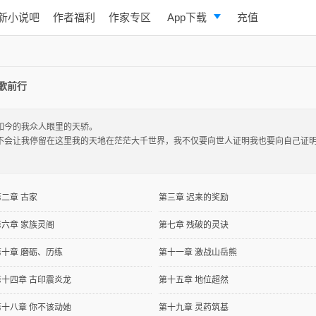
新小说吧
作者福利
作家专区
App下载
充值
逐浪小说
写作助手
歌前行
如今的我众人眼里的天骄。
不会让我停留在这里我的天地在茫茫大千世界，我不仅要向世人证明我也要向自己证
第二章 古家
第三章 迟来的奖励
第六章 家族灵阁
第七章 残破的灵诀
第十章 磨砺、历练
第十一章 激战山岳熊
第十四章 古印震炎龙
第十五章 地位超然
第十八章 你不该动她
第十九章 灵药筑基