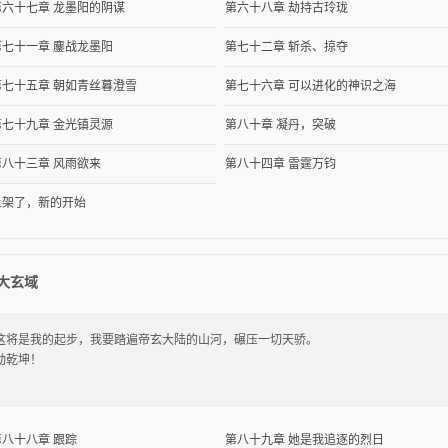
第六十七章 龙墨阳的阴谋
第六十八章 劫持古玲珑
第七十一章 鏖战龙墨阳
第七十二章 斩杀、掠夺
第七十五章 朝如青丝暮澄雪
第七十六章 可以进化的神识之海
第七十九章 金光镇灵源
第八十章 凝丹，突破
第八十三章 风雨欲来
第八十四章 雷霆万钧
上架了，新的开始
大玄域
这将是我的起步，我要踏遍帝玄大陆的山河，碾压一切天骄。
动乾坤！
第八十八章 跟踪
第八十九章 她是我追逐的烈日