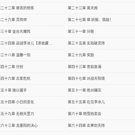
第二十二章 艰苦的修炼
第二十三章 离天阁
第二十六章 灵阵师
第二十七章 章 妖狼、宿敌！
第三十章 金台炎魔阵
第三十一章 分赃
三十四章 迎战李冰儿【求收藏 ...
第三十五章 玄指破灵阵
第三十八章 温馨一刻
第三十九章 奖励
第四十二章 分别
第四十三章 思如泉涌
第四十六章 古家危机
第四十七章 对战天阳境
第五十章 施以援手
第五十一章 绝对碾压
第五十四章 小日的变化
第五十五章 在见李冰儿
第五十九章 无相天罡力
第六十章 陌雪拍卖会
第六十三章 龙墨阳的决心
第六十四章 玄寒封天阵