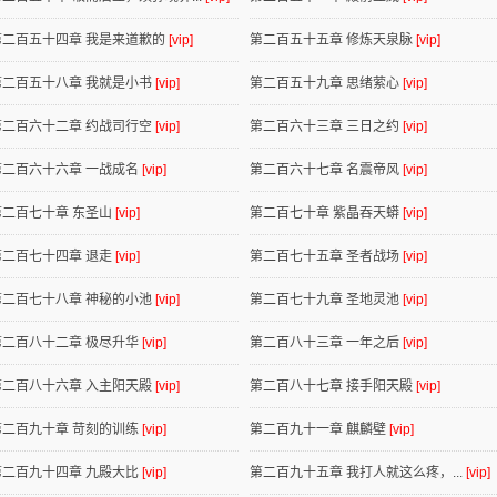
第二百五十四章 我是来道歉的
[vip]
第二百五十五章 修炼天泉脉
[vip]
第二百五十八章 我就是小书
[vip]
第二百五十九章 思绪萦心
[vip]
第二百六十二章 约战司行空
[vip]
第二百六十三章 三日之约
[vip]
第二百六十六章 一战成名
[vip]
第二百六十七章 名震帝风
[vip]
第二百七十章 东圣山
[vip]
第二百七十章 紫晶吞天蟒
[vip]
第二百七十四章 退走
[vip]
第二百七十五章 圣者战场
[vip]
第二百七十八章 神秘的小池
[vip]
第二百七十九章 圣地灵池
[vip]
第二百八十二章 极尽升华
[vip]
第二百八十三章 一年之后
[vip]
第二百八十六章 入主阳天殿
[vip]
第二百八十七章 接手阳天殿
[vip]
第二百九十章 苛刻的训练
[vip]
第二百九十一章 麒麟壁
[vip]
第二百九十四章 九殿大比
[vip]
第二百九十五章 我打人就这么疼，...
[vip]