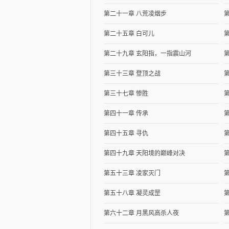
第二十一章 八荒凌烟步
第二十五章 白可儿
第二十九章 玄阳指，一指震山河
第三十三章 登顶之战
第
逐浪小说
第三十七章 惨胜
第四十一章 传承
第四十五章 寻仇
第四十九章 天阳境的巅峰对决
第五十三章 凌家灭门
第五十八章 凝灵成罡
第六十二章 月黑风高杀人夜