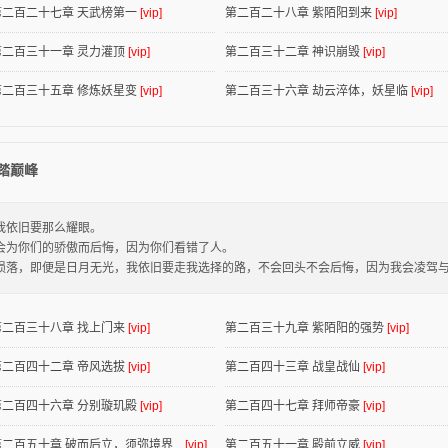
第二百二十七章 天武榜第一
[vip]
第二百二十八章 紫陌阳到来
[vip]
第二百三十一章 灵力灌顶
[vip]
第二百三十二章 神识崩毁
[vip]
第二百三十五章 修炼妖星变
[vip]
第二百三十六章 劫云淬体，妖星临
[vip]
踏巅峰
我依旧要那么耀眼。
会为你们的骄傲而后悔，因为你们看错了人。
陨落，即便是日月无光，我依旧要走我选择的路，不会回头不会后悔，因为我会凌驾
第二百三十八章 找上门来
[vip]
第二百三十九章 紫陌阳的强势
[vip]
第二百四十二章 帝风选拔
[vip]
第二百四十三章 战皇战仙
[vip]
第二百四十六章 分别璇玑殿
[vip]
第二百四十七章 拜师帝豪
[vip]
第二百五十章 破而后立，须弥境界...
[vip]
第二百五十一章 殿前立威
[vip]