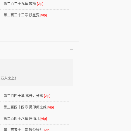
第二百二十九章 放榜
[vip]
第二百三十三章 妖星变
[vip]
与万人之上！
第二百四十章 离开，分离
[vip]
第二百四十四章 灵印师之威
[vip]
第二百四十八章 唐仙儿
[vip]
第二百五十二章 我没错！
[vip]