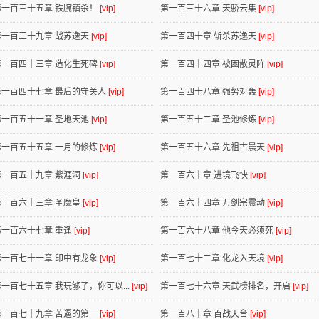
第一百三十五章 铁腕镇杀！
[vip]
第一百三十六章 天骄云集
[vip]
第一百三十九章 战苏逸天
[vip]
第一百四十章 斩杀苏逸天
[vip]
第一百四十三章 造化生死碑
[vip]
第一百四十四章 被困散灵阵
[vip]
第一百四十七章 最后的守关人
[vip]
第一百四十八章 强势对轰
[vip]
第一百五十一章 圣地天池
[vip]
第一百五十二章 圣池修炼
[vip]
第一百五十五章 一月的修炼
[vip]
第一百五十六章 先祖古晨天
[vip]
第一百五十九章 紫涯洞
[vip]
第一百六十章 进境飞快
[vip]
第一百六十三章 圣魔皇
[vip]
第一百六十四章 万剑宗震动
[vip]
第一百六十七章 重逢
[vip]
第一百六十八章 他今天必须死
[vip]
第一百七十一章 印中有龙象
[vip]
第一百七十二章 化龙入天境
[vip]
第一百七十五章 我玩够了，你可以...
[vip]
第一百七十六章 天武榜排名，开启
[vip]
第一百七十九章 苦逼的第一
[vip]
第一百八十章 百战天台
[vip]