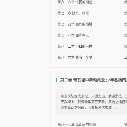
第六十六章 怅惘的回忆
第七十章 拼杀、厮杀
第七十四章 强烈的感触
第七十八章 四彩朝元
第八十二章 小日的沉睡
第八十六章 我有一个梦
第二卷 帝玄城中舞动风云 少年名扬四
帝玄大陆四大玄域，天骄辈出，武道鼎盛，
天武榜上，我俯瞰孕芸芸天骄；武道之途扭
我要舞动这风雨，我要扬名这玄域......
第八十七章 离别后的坚强