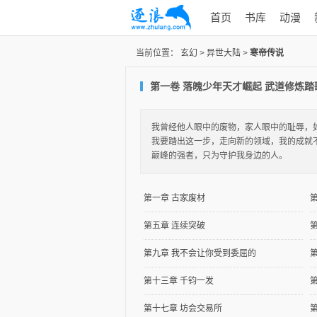
首页
书库
动漫
当前位置：
玄幻
>
异世大陆
>
寒帝传说
第一卷 落魄少年天才崛起 武道修炼踏
我曾经他人眼中的废物，家人眼中的耻辱，
我要踏出这一步，走向新的领域，我的成就
巅峰的强者，只为守护我身边的人。
第一章 古家废材
第五章 连续突破
第九章 我不会让你受到委屈的
第十三章 千钧一发
第十七章 坊会交易所