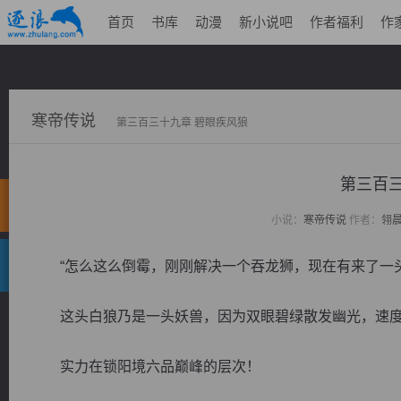
首页
书库
动漫
新小说吧
作者福利
作
寒帝传说
第三百三十九章 碧眼疾风狼
第三百三
小说：
寒帝传说
作者：
翎
“怎么这么倒霉，刚刚解决一个吞龙狮，现在有来了一头
这头白狼乃是一头妖兽，因为双眼碧绿散发幽光，速度
实力在锁阳境六品巅峰的层次！