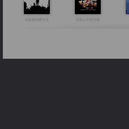
风前欲劝春光住
无敌从不死开始
心铸天途
维和先锋
诸仙天下
太古神煌