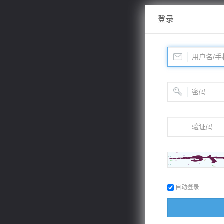
登录
自动登录