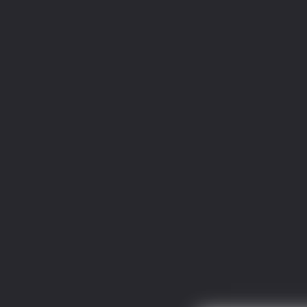
维和先锋
风前欲劝春光住