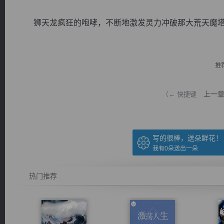
狮天龙疯狂的咆哮，不断地激发灵力冲破那大荒天魔塔的
推
逐浪小说
上一
（← 快捷键
写的很棒，送朵鲜花！
我有
0
朵送出一朵
热门推荐