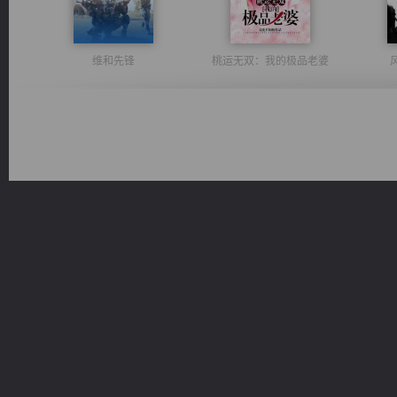
维和先锋
桃运无双：我的极品老婆
一术镇天
心铸天途
军魂永铸
绝世狂尊