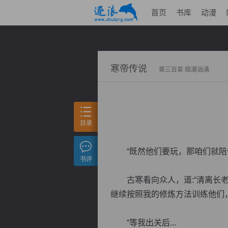
首页
书库
动漫
寒帝传说
第三百章 暗潮汹涌
目录
“既然他们要玩，那咱们就陪他
书评
古寒看向众人，道:“清离长老
继续按照我的修炼方法训练他们
“等我出关后...