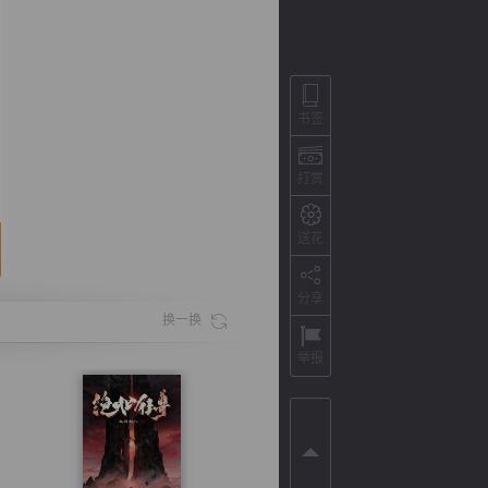
书签
打赏
送花
分享
背
字
宽
滚
换一换
举报