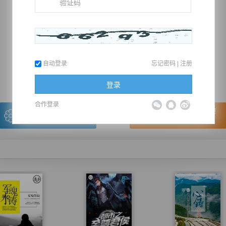
推荐在手机上阅读本书
自动登录
忘记密码
|
注册
上一章
回目录
下一章
（← 快捷键
快捷键→）
登录
合作登录
写的很棒，送朵鲜花！
看的很爽，我要点赞！
我有
0
朵送出一朵
赞20逐浪币再看下一章