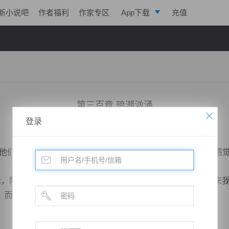
新小说吧
作者福利
作家专区
App下载
充值
逐浪小说
写作助手
第三百章 暗潮汹涌
登录
小说：
寒帝传说
作者：
翎晨
更新时间：2016-12-28 09:00 字数：2410
们玩玩。”古寒嘴角挂着笑容，但是却给人一中不寒而栗的感
，阳天殿现在处于风尖浪口，现在没有必要做出头鸟，接下来我
，而我则是要闭关一段时间。”