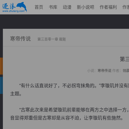
首页
书库
动漫
新小说吧
作者福利
作
寒帝传说
第三百零一章 栽赃
第
小说：
寒帝传说
作者：
翎
“有什么话直说好了，不必拐弯抹角的。”李璇玑并没有
主题。
“古寒此次来是希望璇玑前辈能够在两方之中选择一方，
音显得郑重但是古寒却是从容不迫，让李璇玑有些施然。