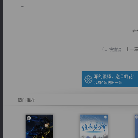
...
推
逐浪小说
上一
（← 快捷键
写的很棒，送朵鲜花！
我有
0
朵送出一朵
热门推荐