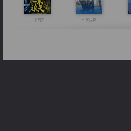
一术镇天
维和先锋
佣兵王
都市之至尊君侯
无敌从不死开始
军魂永铸
桃运