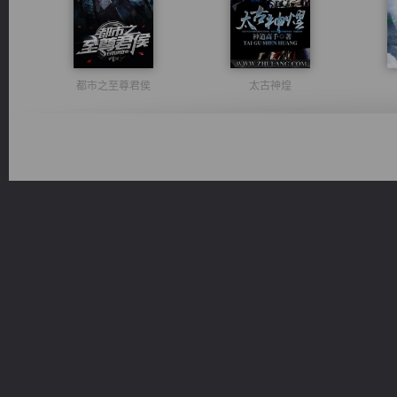
都市之至尊君侯
太古神煌
光明神印
心铸天途