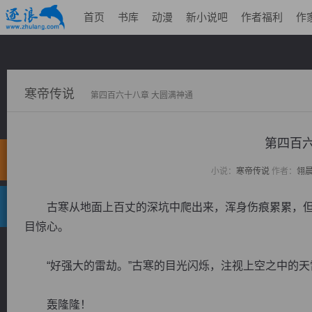
首页
书库
动漫
新小说吧
作者福利
作
寒帝传说
第四百六十八章 大圆满神通
第四百六
小说：
寒帝传说
作者：
翎
古寒从地面上百丈的深坑中爬出来，浑身伤痕累累，但
目惊心。
“好强大的雷劫。”古寒的目光闪烁，注视上空之中的天
轰隆隆！