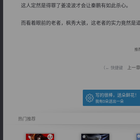
这人定然是得罪了姜凌波才会让秦鹏有如此杀心。
而看着眼前的老者，枫秀大骇，这老者的实力竟然是道阳
逐浪小说
推
上一
（← 快捷键
写的很棒，送朵鲜花！
我有
0
朵送出一朵
热门推荐