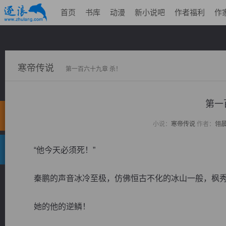
首页
书库
动漫
新小说吧
作者福利
作
寒帝传说
第一百六十九章 杀！
第一
小说：
寒帝传说
作者：
翎
“他今天必须死！”
秦鹏的声音冰冷至极，仿佛恒古不化的冰山一般，枫秀
她的他的逆鳞！