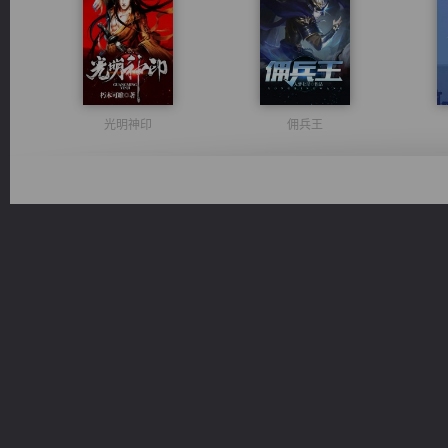
光明神印
佣兵王
绝世狂尊
都市之至尊君侯