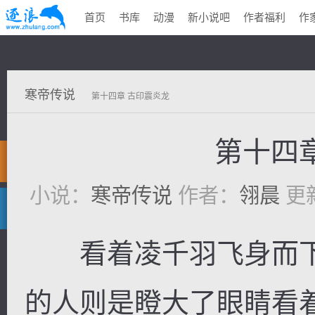
首页
书库
动漫
新小说吧
作者福利
作
寒帝传说
第十四章 古印震炎龙
第十四
小说：
寒帝传说
作者：
翎晨
更新
看着凌千羽飞身而下
的人则是瞪大了眼睛看