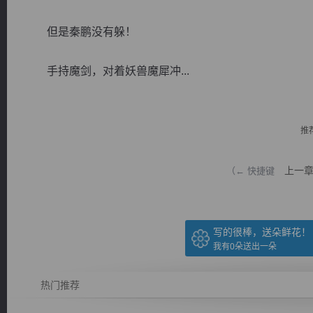
但是秦鹏没有躲！
手持魔剑，对着妖兽魔犀冲...
逐浪小说
推
上一
（← 快捷键
写的很棒，送朵鲜花！
我有
0
朵送出一朵
热门推荐