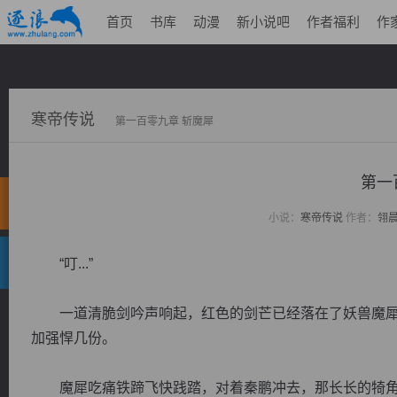
首页
书库
动漫
新小说吧
作者福利
作
寒帝传说
第一百零九章 斩魔犀
第一
小说：
寒帝传说
作者：
翎
“叮...”
一道清脆剑吟声响起，红色的剑芒已经落在了妖兽魔犀
加强悍几份。
魔犀吃痛铁蹄飞快践踏，对着秦鹏冲去，那长长的犄角