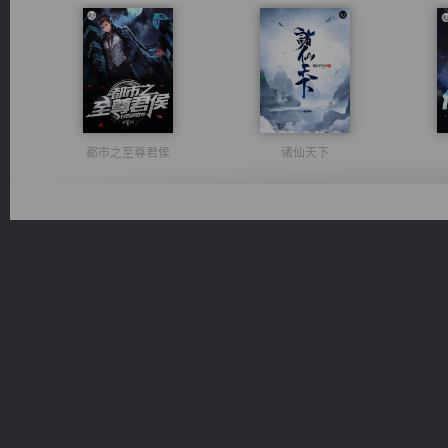
都市之至尊君侯
诸仙天下
太古神煌
激荡人生