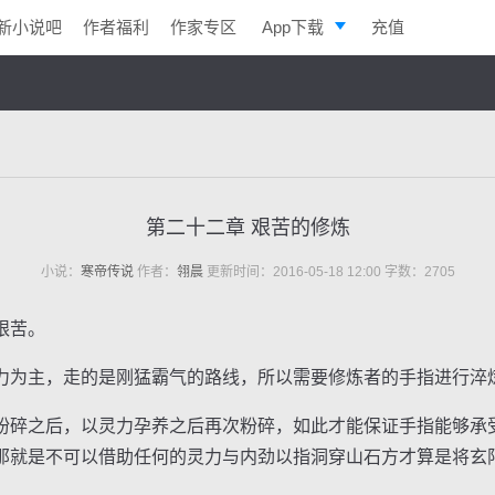
新小说吧
作者福利
作家专区
App下载
充值
逐浪小说
写作助手
第二十二章 艰苦的修炼
小说：
寒帝传说
作者：
翎晨
更新时间：2016-05-18 12:00 字数：2705
艰苦。
为主，走的是刚猛霸气的路线，所以需要修炼者的手指进行淬
碎之后，以灵力孕养之后再次粉碎，如此才能保证手指能够承
那就是不可以借助任何的灵力与内劲以指洞穿山石方才算是将玄