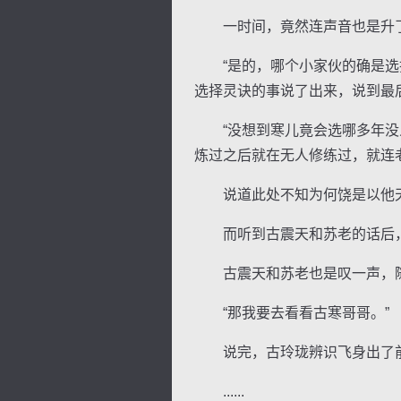
一时间，竟然连声音也是升了
“是的，哪个小家伙的确是选择
选择灵诀的事说了出来，说到最
“没想到寒儿竟会选哪多年没人
炼过之后就在无人修练过，就连
说道此处不知为何饶是以他天
而听到古震天和苏老的话后，一
古震天和苏老也是叹一声，随后
“那我要去看看古寒哥哥。”
说完，古玲珑辨识飞身出了前
......