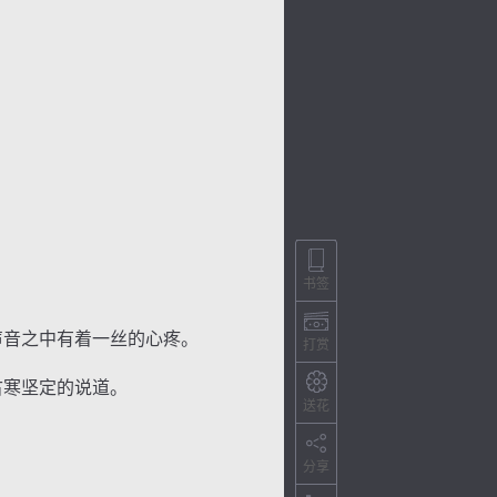
书签
声音之中有着一丝的心疼。
打赏
古寒坚定的说道。
送花
分享