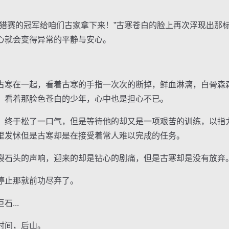
赛的冠军给咱们古家拿下来！”古寒苍白的脸上再次浮现出那
心就会变得异常的平静与安心。
寒在一起，看着古寒的手指一次次的断掉，鲜血淋漓，白骨森
，看着那脸色苍白的少年，心中也是担心不已。
终于松了一口气，但是等待他的却又是一项艰苦的训练，以指
里发怵但是古寒却是在接受着常人难以完成的任务。
石头的声响，迎来的却是钻心的剧痛，但是古寒却是没有放弃
止那就前功尽弃了。
...
时间，后山。