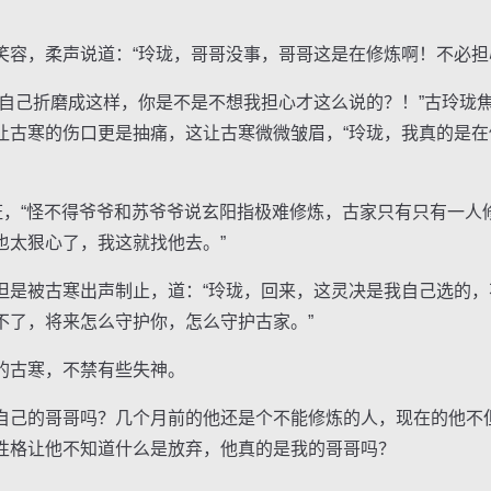
，柔声说道：“玲珑，哥哥没事，哥哥这是在修炼啊！不必担
己折磨成这样，你是不是不想我担心才这么说的？！”古玲珑
让古寒的伤口更是抽痛，这让古寒微微皱眉，“玲珑，我真的是
，“怪不得爷爷和苏爷爷说玄阳指极难修炼，古家只有只有一人
也太狠心了，我这就找他去。”
被古寒出声制止，道：“玲珑，回来，这灵决是我自己选的，
不了，将来怎么守护你，怎么守护古家。”
古寒，不禁有些失神。
己的哥哥吗？几个月前的他还是个不能修炼的人，现在的他不
性格让他不知道什么是放弃，他真的是我的哥哥吗？