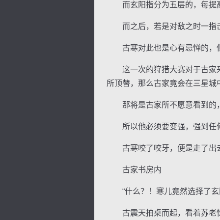
而玄阳指分为五层的，每提高
而之后，若是对敌之时一指击
古寒对此也是心有忌惮的，但
这一次的狩猎大赛对于古家来
逐浪小说
所顶替，那么古家竟会在三星城
那将是古家所不愿意看到的，
所以他必须要变强，强到任何
古寒咬了咬牙，便是走了出去
古家书房内
“什么？！寒儿竟然选择了玄
古震天拍桌而起，看着苏老