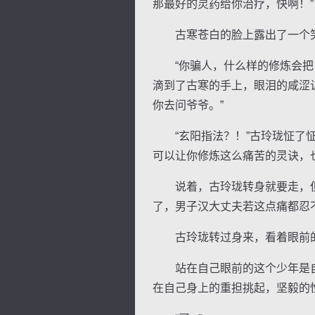
那最好的灵药给你治疗，快啊！”
古寒苍白的脸上露出了一个笑容
“你骗人，什么样的修炼会把自
滴到了古寒的手上，眼泪的咸涩
你去问爷爷。”
“玄阳指法？！”古玲珑怔了怔
可以让你修炼这么痛苦的灵诀，
说着，古玲珑转身就要走，但是
了，男子汉大丈夫若这点痛都忍
古玲珑转过身来，看着眼前的
站在自己眼前的这个少年是自
在自己身上的重担挑起，坚毅的