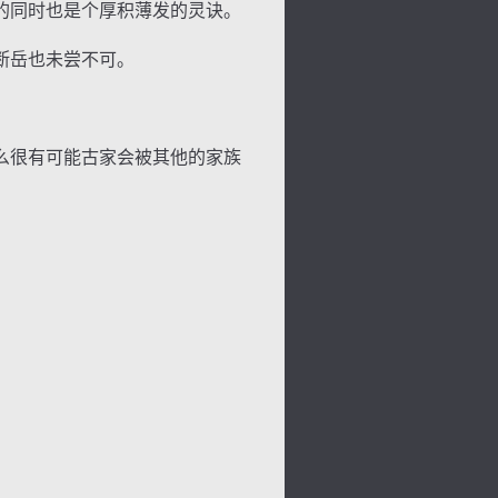
的同时也是个厚积薄发的灵诀。
断岳也未尝不可。
么很有可能古家会被其他的家族
背
字
宽
滚