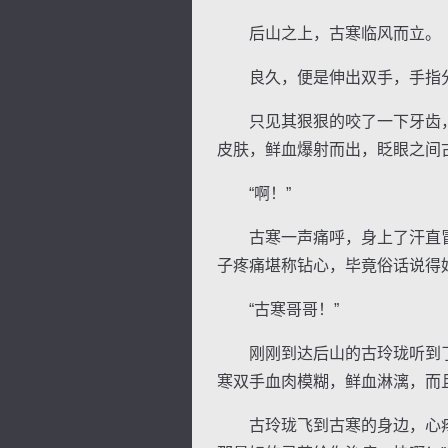
后山之上，古寒临风而立。
良久，便是伸出双手，手指分
只见其狠狠的咬了一下牙齿，
皮肤，鲜血爆射而出，眨眼之间
“啊！”
古寒一声痛呼，身上了汗直冒
子疼痛堪称钻心，毕竟俗话说得
“古寒哥哥！”
刚刚到达后山的古玲珑听到了
寒双手血肉模糊，鲜血淋漓，而
古玲珑飞到古寒的身边，心疼的