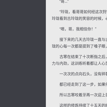
“哥...”
“玲珑，看哥哥如何经这次狩猎
玲珑看到古玲珑的笑容的时候，
“嗯，哥，我相信你！”
接下来的几天古玲珑一直与古
珑的心每一次都是提到了嗓子眼
古寒在结束了十次断指之后，
力与内劲，这训练听着都让人心
一次次的点向石头，没有碎裂
都已经走到了这一步，如果停
所以古寒咬着牙再一次迎上巨石
这样的修炼持续了十五天的