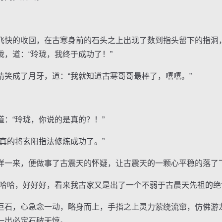
快的收回，在古寒身前的石头之上出现了数到指头留下的指洞
，道：“玲珑，我终于成功了！”
成了月牙，道：“我就知道古寒哥哥最棒了，嘻嘻。”
“玲珑，你说的是真的？！”
的将玄阳指法修炼成功了。”
一来，便做事了古震天的怀疑，让古震天的一颗心平稳的落了
哈，好好好，看来我古家又是出了一个不弱于古晨天先祖的绝
石，心急念一动，略身而上，手指之上灵力萦绕流窜，仿佛游
一出必定石破天惊。