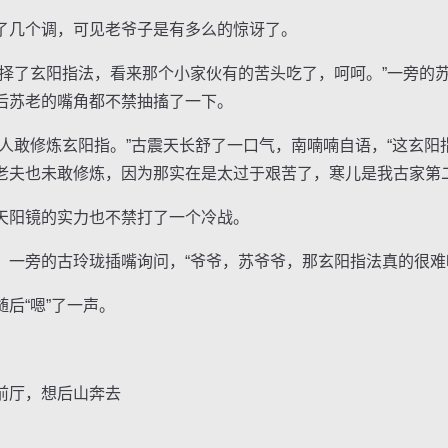
几个调，可见老爷子是有多么的惊讶了。
了玄阳指法，看来那个小家伙有的苦头吃了，呵呵。”一旁的
后苏老的嘴角都不禁抽搐了一下。
敢修炼玄阳指。”古震天长舒了一口气，南喃喃自语，“这玄阳
老夫也未敢修炼，因为那实在是太过于艰苦了，寒儿是我古家第
阳镜的实力也不禁打了一个冷战。
旁的古玲珑插嘴询问，“爷爷，苏爷爷，那玄阳指法真的很难
“嗯”了一声。
厅，想后山奔去