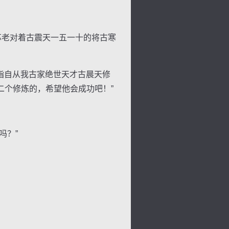
苏老对着古震天一五一十的将古寒
指自从我古家绝世天才古晨天修
二个修炼的，希望他会成功吧！”
吗？”