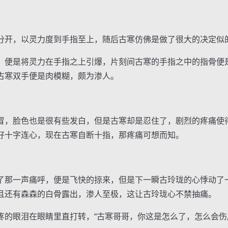
开，以灵力度到手指至上，随后古寒仿佛是做了很大的决定似
便是将灵力在手指之上引爆，片刻间古寒的手指之中的指骨便
古寒双手便是肉模糊，颇为渗人。
，脸色也是很有些发白，但是古寒却是忍住了，剧烈的疼痛使
好十字连心，现在古寒自断十指，那疼痛可想而知。
那一声痛呼，便是飞快的掠来，但是下一瞬古玲珑的心悸动了
且还有森森的白骨露出，渗人至极，这让古玲珑心不禁抽痛。
眼泪在眼睛里直打转，“古寒哥哥，你这是怎么了，怎么会伤