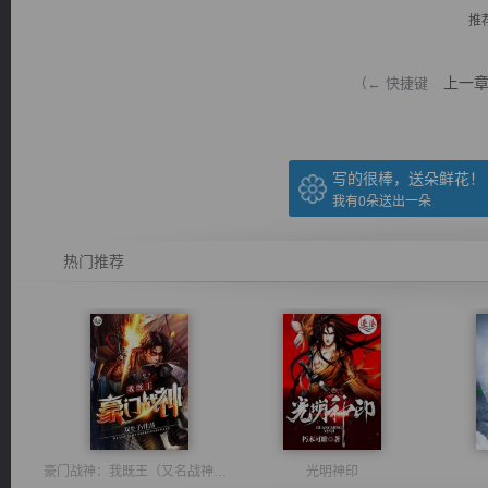
推
上一
（← 快捷键
逐浪小说
写的很棒，送朵鲜花！
我有
0
朵送出一朵
热门推荐
豪门战神：我既王（又名战神归来不败神婿修罗战神）
光明神印