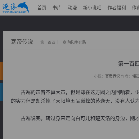
首页
书库
动漫
新小说吧
作者福利
作
寒帝传说
第一百四十一章 阴阳生死路
第一百四
小说：
寒帝传说
作者：
翎
古寒的声音不算大声，但是却在这方圆之内回响着，少
的实力但是却杀掉了天阳境五品巅峰的苏逸天，没有人认
古寒说完，转过身来走向白可儿和楚天洛的身边，刚才的