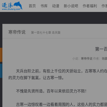
首页
书库
动漫
新小说吧
作者福利
作
寒帝传说
第一百七十七章 击天鼓
第一百
小说：
寒帝传说
作者：
翎
天兵台阶之前，有些上千位的天骄站立，古寒等人约在
的灵力在脚下氤氲，让古寒一惊。
不愧是先贤所造，百年以来依旧灵力不陨！
古寒一边惊叹着一边看着周围的人，这些人的实力都是