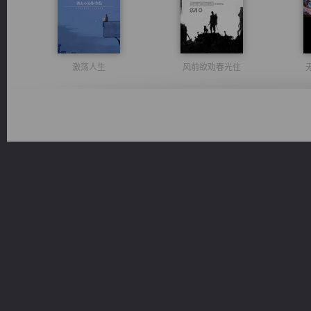
激荡人生
风前欲劝春光住
军魂永铸
佣兵王