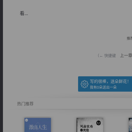
看...
推
逐浪小说
上一
（← 快捷键
写的很棒，送朵鲜花！
我有
0
朵送出一朵
热门推荐