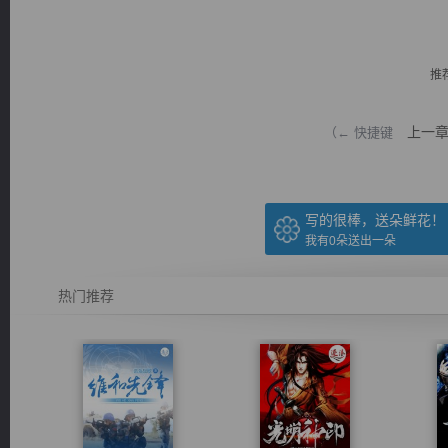
推
上一
（← 快捷键
逐浪小说
写的很棒，送朵鲜花！
我有
0
朵送出一朵
热门推荐