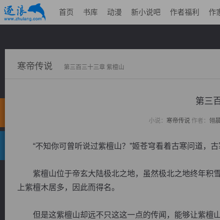
首页
书库
动漫
新小说吧
作者福利
作
寒帝传说
第三百三十三章 紫檀山
第三百
小说：
寒帝传说
作者：
翎
“不知你可曾听说过紫檀山？”姬苍穹看着古寒问道，古
紫檀山位于帝玄大陆极北之地，虽然极北之地终年积雪
上紫檀木居多，因此而得名。
但是这紫檀山却远不只这这一点的传闻，能够让紫檀山名.