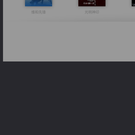
维和先锋
光明神印
风前欲劝春光住
佣兵王
都市之至尊君侯
心铸天途