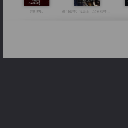
光明神印
豪门战神：我既王（又名战神归来不败神婿修罗战神）
无敌从不死开始
风前欲劝春光住
都市之至尊君侯
太古神煌