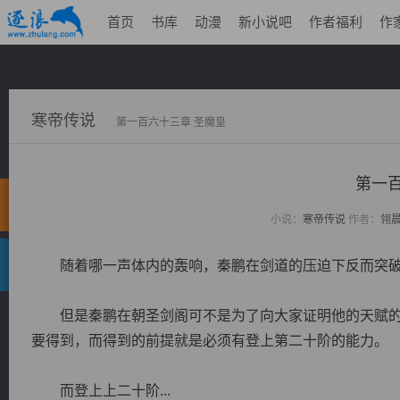
首页
书库
动漫
新小说吧
作者福利
作
寒帝传说
第一百六十三章 圣魔皇
第一百
小说：
寒帝传说
作者：
翎
随着哪一声体内的轰响，秦鹏在剑道的压迫下反而突破
但是秦鹏在朝圣剑阁可不是为了向大家证明他的天赋的
要得到，而得到的前提就是必须有登上第二十阶的能力。
而登上上二十阶...