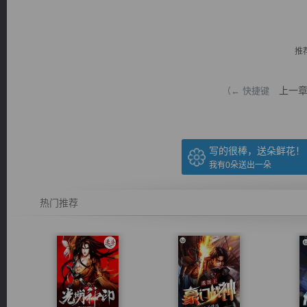
推
上一
（← 快捷键
逐浪小说
写的很棒，送朵鲜花！
我有
0
朵送出一朵
热门推荐