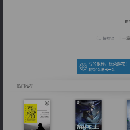
推
上一
（← 快捷键
逐浪小说
写的很棒，送朵鲜花！
我有
0
朵送出一朵
热门推荐