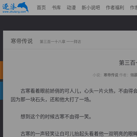
首页
书库
动漫
新小说吧
作者福利
作
寒帝传说
第三百一十八章 一一拜访
第三百
小说：
寒帝传说
作者：
翎
古寒看着眼前娇俏的可人儿，心头一片火热，不由得会
因为那一块石头，还和他大打了一场。
想到这个的时候古寒不由得一笑。
古寒的一声轻笑让白可儿抬起头看着他一双明亮的眼眸正