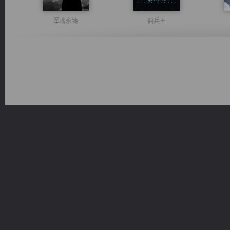
军魂永铸
佣兵王
都市之至尊君侯
光明神印
太古神煌
绝世狂尊