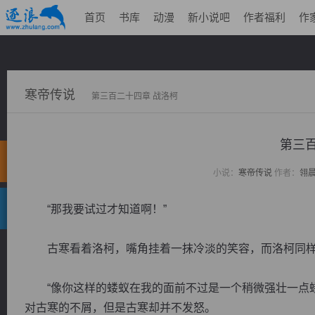
首页
书库
动漫
新小说吧
作者福利
作
寒帝传说
第三百二十四章 战洛柯
第三百
小说：
寒帝传说
作者：
翎
“那我要试过才知道啊！”
古寒看着洛柯，嘴角挂着一抹冷淡的笑容，而洛柯同样
“像你这样的蝼蚁在我的面前不过是一个稍微强壮一点蝼
对古寒的不屑，但是古寒却并不发怒。