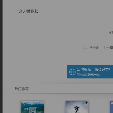
“论天赋我却...
推
逐浪小说
上一
（← 快捷键
写的很棒，送朵鲜花！
我有
0
朵送出一朵
热门推荐