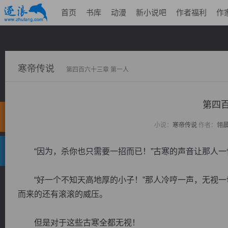
首页
书库
动漫
新小说吧
作者福利
作
寒帝传说
第四百六十三章 第一人
第四百
小说：
寒帝传说
作者：
翎
“因为，杀你也只需要一招而已！”古寒的声音让那人一
“好一个不知天高地厚的小子！”那人冷哼一声，无视一
而来的还有滚滚的威压。
但是对于这些古寒全都无视！