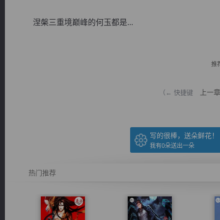
涅槃三重境巅峰的何玉都是...
推
逐浪小说
上一
（← 快捷键
写的很棒，送朵鲜花！
我有
0
朵送出一朵
热门推荐