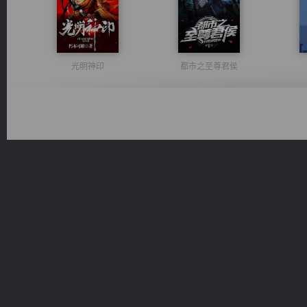
光明神印
都市之至尊君侯
军魂永铸
桃运无双：我的极品老婆