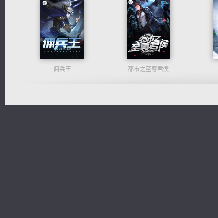
佣兵王
都市之至尊君侯
军魂永铸
绝世狂尊