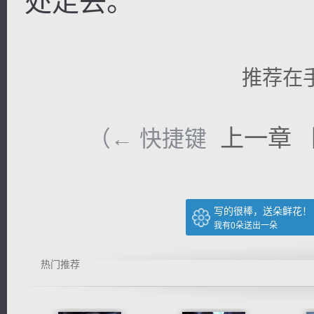
处走去。
推荐在
上一章
（← 快捷键
写的很棒，送朵鲜花！
我有
0
朵送出一朵
热门推荐