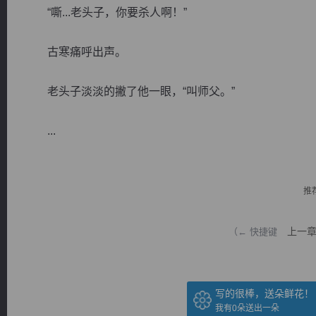
“嘶...老头子，你要杀人啊！”
古寒痛呼出声。
老头子淡淡的撇了他一眼，“叫师父。”
逐浪小说
...
推
上一
（← 快捷键
写的很棒，送朵鲜花！
我有
0
朵送出一朵