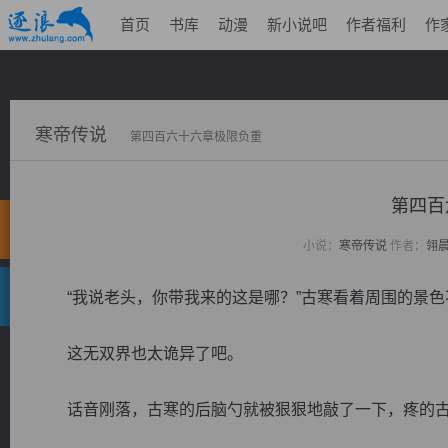
首页
书库
动漫
新小说吧
作者福利
作
寒帝传说
第四百六十六章极限负重
第四百
小说：
寒帝传说
作者：
翎
“我说老头，你带我来的这是哪？”古寒看着周围的景色
这无双界也太诡异了吧。
话音刚落，古寒的后脑勺就被狠狠地敲了一下，疼的古