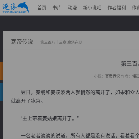
首页
书库
动漫
新小说吧
作者福利
作
寒帝传说
第三百八十三章 魔塔在现
第三百
小说：
寒帝传说
作者：
翎
翌日，秦鹏和姜凌波两人就悄然的离开了，如果和众人
就离开了冰宫。
“主上带着姜姑娘离开了。”
一名老者淡淡的说道，所有人都是没有说话，看着看个眼