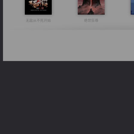
无敌从不死开始
绝世狂尊
豪门战神：我既王（又名战神归来不败神婿修罗战神）
诸仙天下
维和先锋
军魂永铸