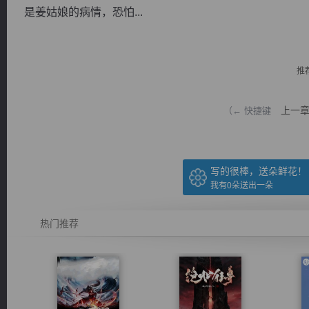
是姜姑娘的病情，恐怕...
推
逐浪小说
上一
（← 快捷键
写的很棒，送朵鲜花！
我有
0
朵送出一朵
热门推荐