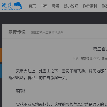
首页
书库
动漫
新小说吧
作者福利
作
寒帝传说
第三百八十二章 雪地追杀
第三百
小说：
寒帝传说
作者：
翎
天帝大陆上一处雪山之下，雪花不断飞扬，将天地都布
断地略动，将地上的白雪激起千丈。
唰唰！
雪花不断从地面扬起，这样的恐怖气息定然是强大的灵