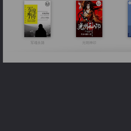
军魂永铸
光明神印
豪门战神：我既王（又名战神归来不败神婿修罗战神）
诸仙天下
桃运