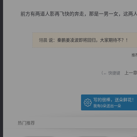
前方有两道人影再飞快的奔走，那是一男一女，这两人的脸
翎晨
说：秦鹏姜凌波即将回归，大家期待不？！
逐浪小说
推
上一
（← 快捷键
写的很棒，送朵鲜花！
我有
0
朵送出一朵
热门推荐