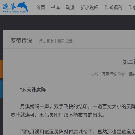
首页
书库
动漫
新小说吧
作者福利
作
寒帝传说
第二百七十四章 退走
第二
小说：
寒帝传说
作者：
翎
“玄天诛魔阵！”
月溪娇喝一声，双手飞快的结印，一道百丈大小的灵阵
灵阵就连可儿五品灵印师都不能布置的出来。
而能月溪用这道灵阵对付魔域帝子，显然那也是这道灵