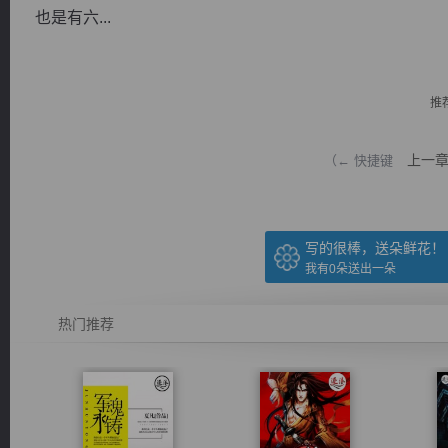
也是有六...
推
逐浪小说
上一
（← 快捷键
写的很棒，送朵鲜花！
我有
0
朵送出一朵
热门推荐