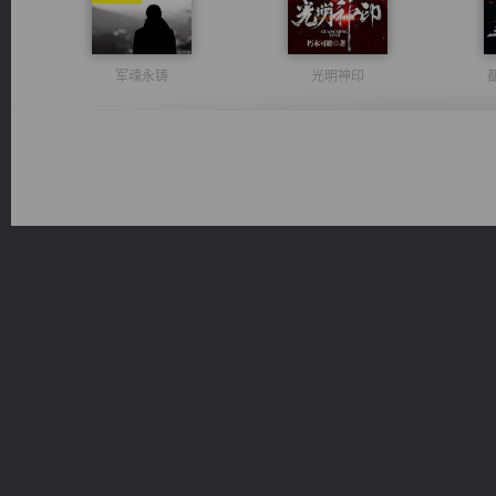
军魂永铸
光明神印
佣兵王
桃运无双：我的极品老婆
绝世狂尊
心铸天途