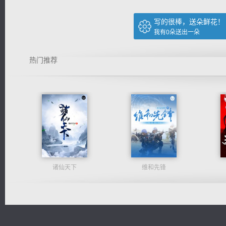
写的很棒，送朵鲜花！
我有
0
朵送出一朵
热门推荐
诸仙天下
维和先锋