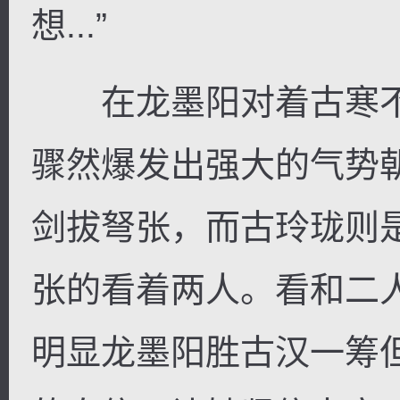
想...”
在龙墨阳对着古寒不
骤然爆发出强大的气势
剑拔弩张，而古玲珑则
张的看着两人。看和二
明显龙墨阳胜古汉一筹