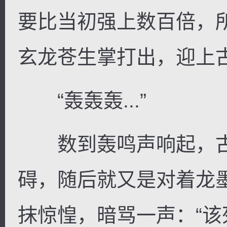
要比当初强上数百倍，
玄龙苍生掌打出，迎上
“轰轰轰...”
数到轰鸣声响起，古
碍，随后就又是对着龙
抹惊惶，暗骂一声：“该