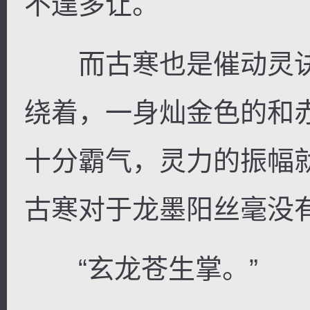
不遑多让。
而古寒也是催动灵诀
绕着，一身灿金色的和
十分霸气，灵力的振幅
古寒对于龙墨阳丝毫没
“玄龙苍生掌。”