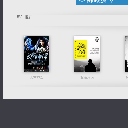
我有
0
朵送出一朵
热门推荐
太古神煌
军魂永铸