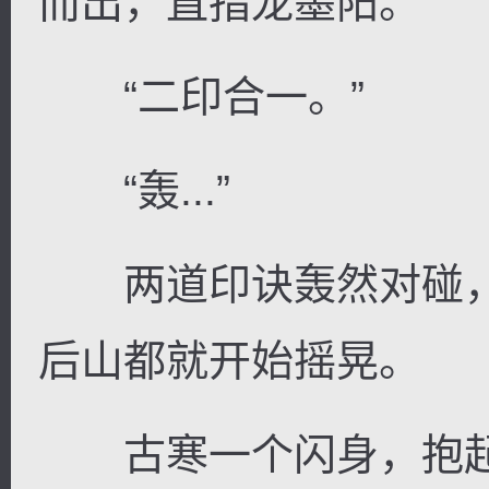
而出，直指龙墨阳。
“二印合一。”
“轰...”
两道印诀轰然对碰，
后山都就开始摇晃。
古寒一个闪身，抱起