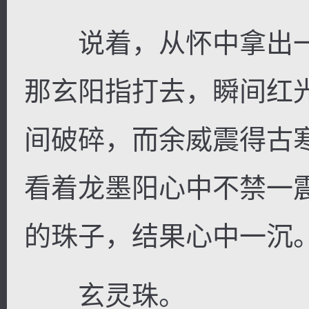
说着，从怀中拿出一
那玄阳指打去，瞬间红
间破碎，而余威震得古
看着龙墨阳心中不禁一
的珠子，结果心中一沉
玄灵珠。