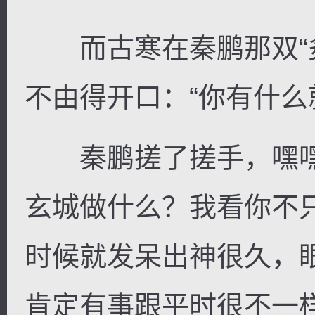
而古寒在秦鹏那双“炙
不由得开口：“你有什么
逐浪小说
秦鹏搓了搓手，嘿嘿
玄城做什么？我看你不
时候就发呆出神很久，
肯定有事跟平时很不一