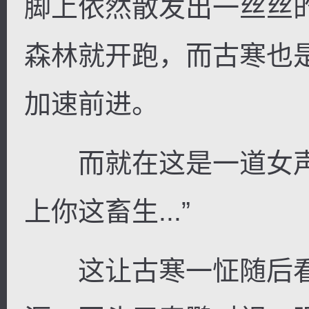
脚上依然散发出一丝丝
森林就开跑，而古寒也
加速前进。
而就在这是一道女声
上你这畜生...”
这让古寒一怔随后看