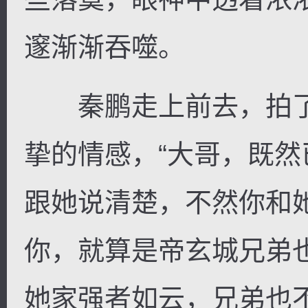
邃渐渐吞噬。
秦鹏走上前去，拍了
挚的情感，“大哥，既
跟她说清楚，不然你和
你，就算是帝玄城兄弟
她家强者如云，兄弟也