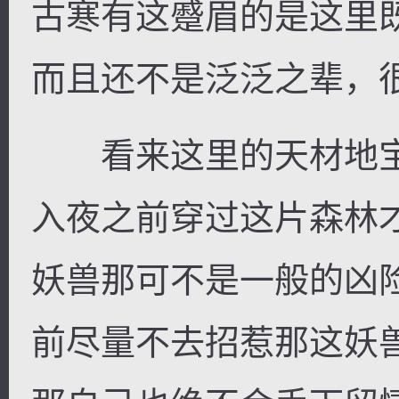
古寒有这蹙眉的是这里
而且还不是泛泛之辈，
看来这里的天材地宝
入夜之前穿过这片森林
妖兽那可不是一般的凶
前尽量不去招惹那这妖