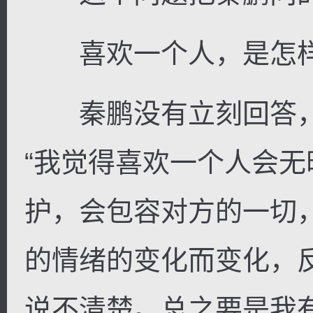
喜欢一个人，是怎样
秦鹏没有立刻回答，
“我觉得喜欢一个人会
护，会包容对方的一切
的情绪的变化而变化，
说不清楚。总之要是我