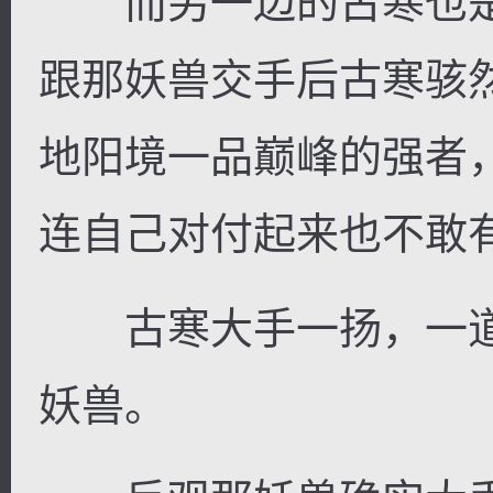
而另一边的古寒也是
跟那妖兽交手后古寒骇
地阳境一品巅峰的强者
连自己对付起来也不敢
古寒大手一扬，一道
妖兽。