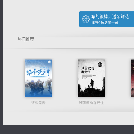
写的很棒，送朵鲜花！
我有
0
朵送出一朵
热门推荐
维和先锋
风前欲劝春光住