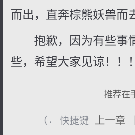
而出，直奔棕熊妖兽而去.
抱歉，因为有些事情
些，希望大家见谅！！
推荐在
上一章
（← 快捷键