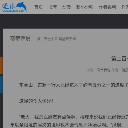
首页
书库
动漫
新小说吧
作者福利
作
寒帝传说
第二百七十章 紫晶吞天蟒
第二百
小说：
寒帝传说
作者：
翎
东圣山，古寒一行人已经进入了约有五分之一的进度了
这怪的令人诧异！
“老大，我怎么感觉有点怪啊，按理来说我们已经接近东
年以圣阳境的层次的境界也不会气息消耗殆尽啊。”风飘...