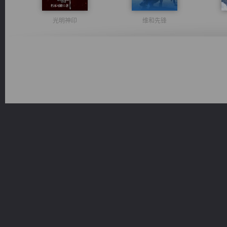
光明神印
维和先锋
佣兵王
军魂永铸
桃运
绝世狂尊
激荡人生