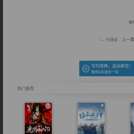
推
上一
（← 快捷键
逐浪小说
写的很棒，送朵鲜花！
我有
0
朵送出一朵
热门推荐