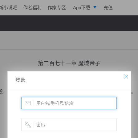
新小说吧
作者福利
作家专区
App下载
充值
逐浪小说
写作助手
第二百七十一章 魔域帝子
小说：
寒帝传说
作者：
翎晨
更新时间：2016-11-24 17:09 字数：2226
登录
，在风飘鹤和古寒的心头炸开，不由得心神一震，脸色大变。