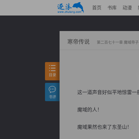
首页
书库
动漫
寒帝传说
第二百七十一章 魔域帝子
目录
这一道声音好似平地惊雷一般
书评
魔域的人！
魔域果然也来了东圣山！