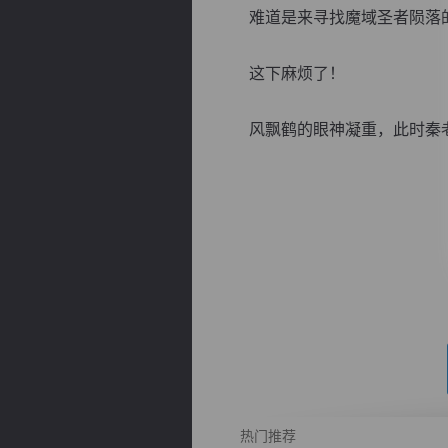
难道是来寻找魔域圣者陨落
这下麻烦了！
风飘鹤的眼神凝重，此时秦老大
逐浪小说
热门推荐