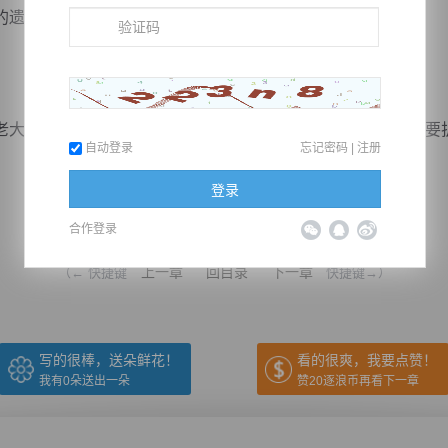
的遗迹？！
和萧璟珩都被那紫晶吞天蟒拖住分身乏术，而自己这边又要护着
自动登录
忘记密码
|
注册
登录
推荐在手机上阅读本书
合作登录
上一章
回目录
下一章
（← 快捷键
快捷键→）
写的很棒，送朵鲜花！
看的很爽，我要点赞！
我有
0
朵送出一朵
赞20逐浪币再看下一章