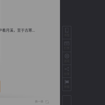
月溪，至于古寒...
书签
打赏
送花
背
字
宽
滚
分享
举报
换一换