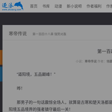
首页
书库
动漫
新小说吧
作者福利
作
寒帝传说
第一百四十八章 强势对轰
第一百
小说：
寒帝传说
作者：
翎
“道阳境，五品巅峰！”
哗！
那男子的一句话震惊全场人，就算是古寒和楚天洛都是
阳境五品境界的强者镇守最后一关！