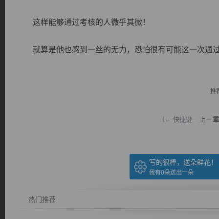
这样能够通过考核的人微乎其微！
就算是他也感到一丝的无力，恐怕很有可能这一次通过的
逐浪小说
推
上一
（← 快捷键
写的很棒，送朵鲜花！
我有
0
朵送出一朵
热门推荐