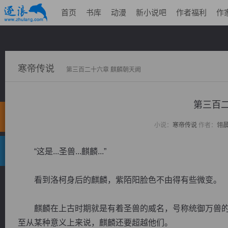
首页
书库
动漫
新小说吧
作者福利
作
寒帝传说
第三百二十六章 麒麟朝天阙
第三百二
小说：
寒帝传说
作者：
翎
“这是...圣兽...麒麟...”
看到洛柯身后的麒麟，紫陌阳脸色不由得有些微变。
麒麟在上古时期就是有着圣兽的威名，号称统御万兽的
至从某种意义上来说，麒麟还要超越他们。