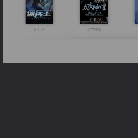
佣兵王
太古神煌
无敌从不死开始
诸仙天下