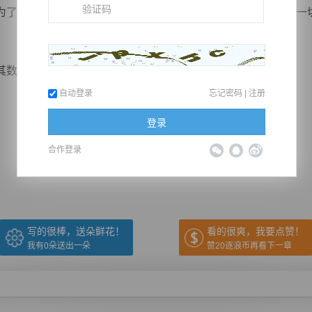
了家族奉命成婚，而秦鹏则是为了心爱之人，前来劫亲。这一
，为了家族成舍小我成就大我，...
自动登录
忘记密码
|
注册
登录
推荐在手机上阅读本书
合作登录
上一章
回目录
下一章
（← 快捷键
快捷键→）
写的很棒，送朵鲜花！
看的很爽，我要点赞！
我有
0
朵送出一朵
赞20逐浪币再看下一章