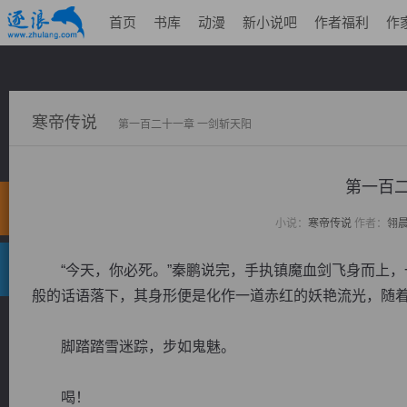
首页
书库
动漫
新小说吧
作者福利
作
寒帝传说
第一百二十一章 一剑斩天阳
第一百二
小说：
寒帝传说
作者：
翎
“今天，你必死。”秦鹏说完，手执镇魔血剑飞身而上，
般的话语落下，其身形便是化作一道赤红的妖艳流光，随
脚踏踏雪迷踪，步如鬼魅。
喝！