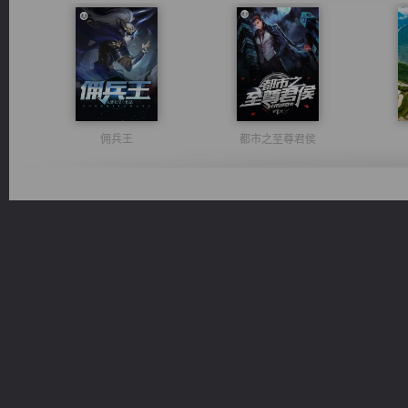
佣兵王
都市之至尊君侯
维和先锋
无敌从不死开始