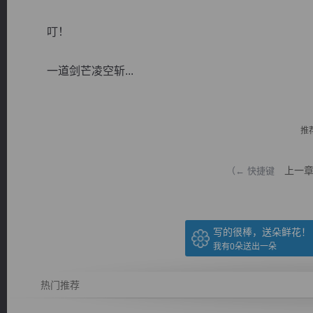
叮！
一道剑芒凌空斩...
逐浪小说
推
上一
（← 快捷键
写的很棒，送朵鲜花！
我有
0
朵送出一朵
热门推荐